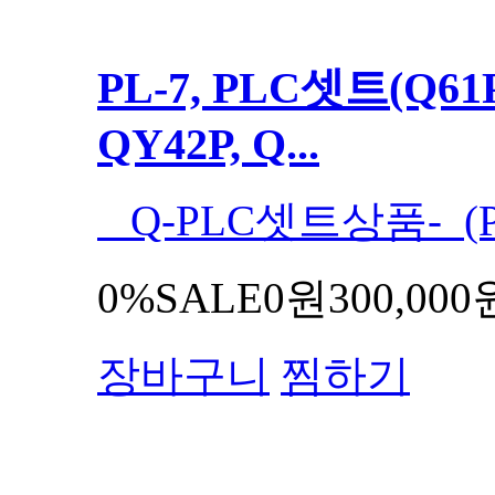
PL-7, PLC셋트(Q61P
QY42P, Q...
Q-PLC셋트상품- (PL
0%
SALE
0원
300,000
장바구니
찜하기