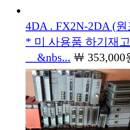
4DA . FX2N-2DA (원
* 미 사용품 하기재
&nbs...
￦
353,00