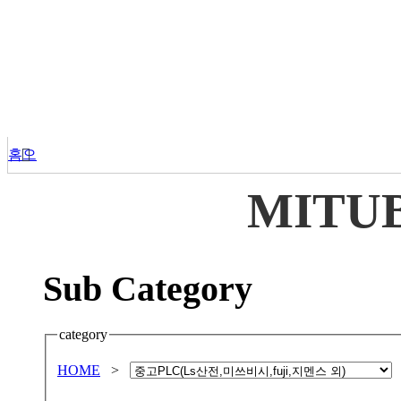
홈으
로
MITUB
Sub
Category
category
HOME
>