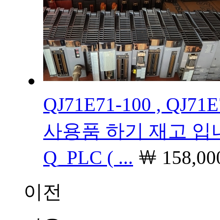
QJ71E71-100 , QJ71E7
사용품 하기 재고 입니
Q_PLC ( ...
￦
158,0
이전