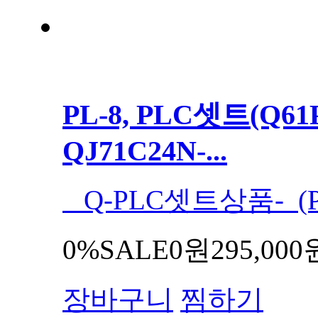
PL-8, PLC셋트(Q61P
QJ71C24N-...
Q-PLC셋트상품- (PL
0%
SALE
0원
295,000
장바구니
찜하기