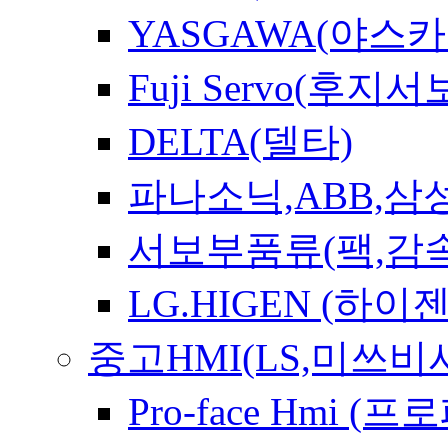
YASGAWA(야스카
Fuji Servo(후지서
DELTA(델타)
파나소닉,ABB,삼
서보부품류(팩,감속
LG.HIGEN (하이젠
중고HMI(LS,미쓰
Pro-face Hmi 