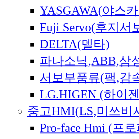
YASGAWA(야스카
Fuji Servo(후지서
DELTA(델타)
파나소닉,ABB,삼
서보부품류(팩,감속
LG.HIGEN (하이젠
중고HMI(LS,미쓰
Pro-face Hmi 