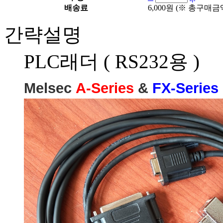
배송료
6,000원
(※ 총구매금액
간략설명
PLC래더 ( RS232용 )
Melsec
A-Series
&
FX-Series