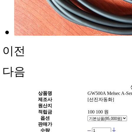
이전
다음
상품명
GW500A Melsec A-Se
제조사
[선진자동화]
원산지
적립금
100
100 원
옵션
판매가
수량
─
┼