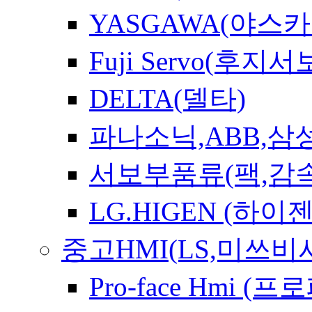
YASGAWA(야스카
Fuji Servo(후지서
DELTA(델타)
파나소닉,ABB,삼
서보부품류(팩,감속
LG.HIGEN (하이젠
중고HMI(LS,미쓰
Pro-face Hmi 